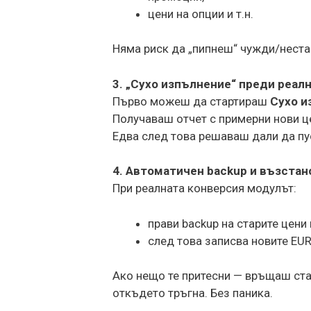
цени на опции и т.н.
Няма риск да „пипнеш“ чужди/нестан
3. „Сухо изпълнение“ преди реал
Първо можеш да стартираш
Сухо и
Получаваш отчет с примерни нови ц
Едва след това решаваш дали да пу
4. Автоматичен backup и възста
При реалната конверсия модулът:
прави backup на старите цени
след това записва новите EUR
Ако нещо те притесни — връщаш ста
откъдето тръгна. Без паника.