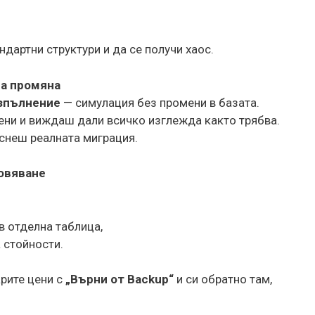
дартни структури и да се получи хаос.
на промяна
зпълнение
— симулация без промени в базата.
ени и виждаш дали всичко изглежда както трябва.
снеш реалната миграция.
новяване
 в отделна таблица,
 стойности.
рите цени с
„Върни от Backup“
и си обратно там,