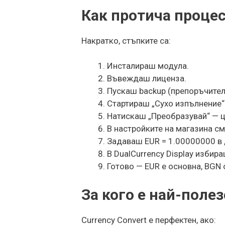
Как протича процес
Накратко, стъпките са:
Инсталираш модула.
Въвеждаш лиценза.
Пускаш backup (препоръчителн
Стартираш „Сухо изпълнение“
Натискаш „Преобразувай“ — це
В настройките на магазина см
Задаваш EUR = 1.00000000 в „
В DualCurrency Display избира
Готово — EUR е основна, BGN 
За кого е най-поле
Currency Convert е перфектен, ако: