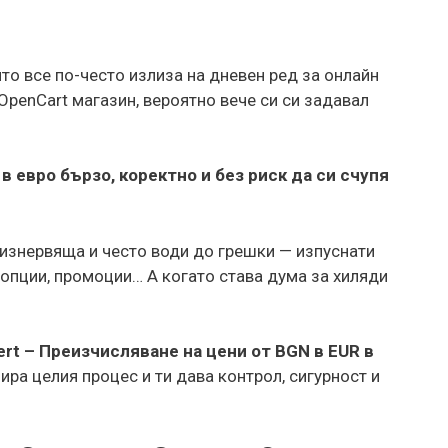
то все по-често излиза на дневен ред за онлайн
OpenCart магазин, вероятно вече си си задавал
в евро бързо, коректно и без риск да си счупя
 изнервяща и често води до грешки — изпуснати
 опции, промоции… А когато става дума за хиляди
ert – Преизчисляване на цени от BGN в EUR в
ра целия процес и ти дава контрол, сигурност и