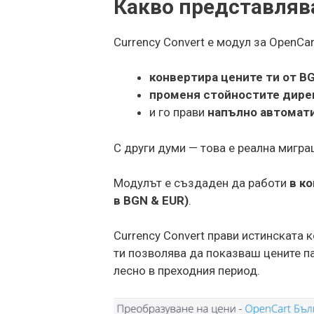
Какво представлява
Currency Convert е модул за OpenCar
конвертира цените ти от B
променя стойностите дирек
и го прави
напълно автомати
С други думи — това е реална мигра
Модулът е създаден да работи
в ко
в BGN & EUR)
.
Currency Convert прави истинската к
ти позволява да показваш цените па
лесно в преходния период.