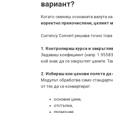
вариант?
Когато сменяш основната валута на 
коректно преизчислени, целият м
Currency Convert решава точно това
1. Контролираш курса и закръгля
Задаваш коефициент (напр. 1.95583
кой знак да се закръглят цените. Та
2. Избираш кои ценови полета да
Модулът обработва само стандартни
от тях да се конвертират:
основни цени,
отстъпки,
промоции,