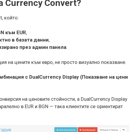
 Currency Convert?
t, който:
GN към EUR
,
тно в базата данни
,
зирано през админ панела
.
ция на цените към евро, не просто визуално показване.
мбинация с DualCurrency Display (Показване на цени
онверсия на ценовите стойности, а DualCurrency Display
ралелно в EUR и BGN — така клиентите се ориентират