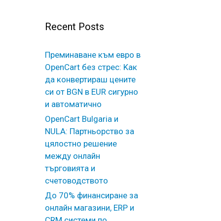
Recent Posts
Преминаване към евро в
OpenCart без стрес: Kак
да конвертираш цените
си от BGN в EUR сигурно
и автоматично
OpenCart Bulgaria и
NULA: Партньорство за
цялостно решение
между онлайн
търговията и
счетоводството
До 70% финансиране за
онлайн магазини, ERP и
CRM системи по