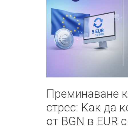
Преминаване к
стрес: Kак да 
от BGN в EUR с