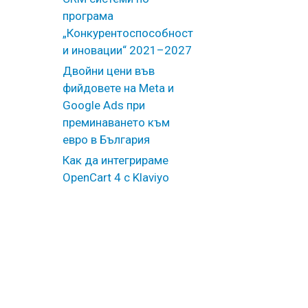
програма
„Конкурентоспособност
и иновации“ 2021–2027
Двойни цени във
фийдовете на Meta и
Google Ads при
преминаването към
евро в България
Как да интегрираме
OpenCart 4 с Klaviyo