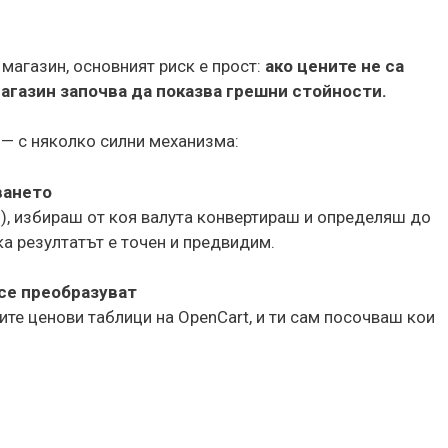
магазин, основният риск е прост:
ако цените не са
агазин започва да показва грешни стойности.
 — с няколко силни механизма:
ването
), избираш от коя валута конвертираш и определяш до
ка резултатът е точен и предвидим.
 се преобразуват
те ценови таблици на OpenCart, и ти сам посочваш кои