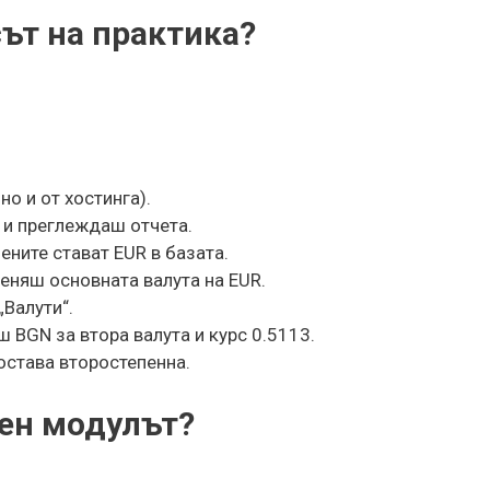
ът на практика?
о и от хостинга).
 и преглеждаш отчета.
ните стават EUR в базата.
еняш основната валута на EUR.
Валути“.
ш BGN за втора валута и курс 0.5113.
остава второстепенна.
зен модулът?