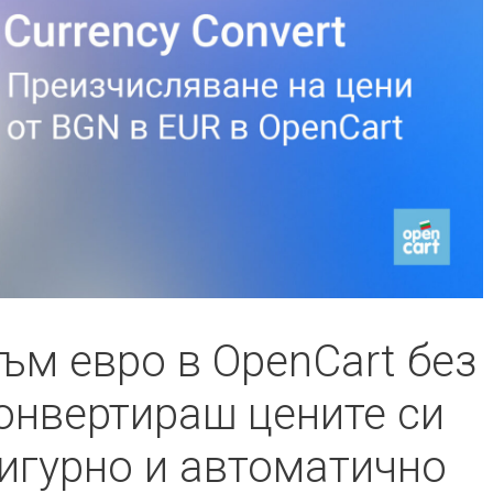
ъм евро в OpenCart без
конвертираш цените си
игурно и автоматично