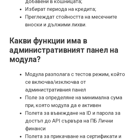
добавени в кошницата;
Избират периода на кредита;
Преглеждат стойността на месечните
вноски и дължими лихви.
Какви функции има в
административният панел на
модула?
Модула разполага с тестов режим, който
се включва/изключва от
административния панел
Поле за определяне на минимална сума
при, която модула да е активен
Полета за въвеждане на ID и парола за
достъп до API сървъра на ПБ Лични
финанси
Полета за прикачване на сертификати и