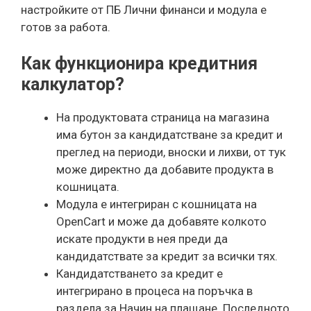
настройките от ПБ Лични финанси и модула е
готов за работа.
Как функционира кредитния
калкулатор?
На продуктовата страница на магазина
има бутон за кандидатстване за кредит и
преглед на периоди, вноски и лихви, от тук
може директно да добавите продукта в
кошницата.
Модула е интегриран с кошницата на
OpenCart и може да добавяте колкото
искате продукти в нея преди да
кандидатствате за кредит за всички тях.
Кандидатстването за кредит е
интегрирано в процеса на поръчка в
раздела за Начин на плащане. Последното