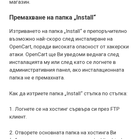
магазин.
Премахване на папка „Install“
Изтриването на папка „Install“ е препоръчително
възможно най-скоро след инсталиране на
OpenCart, поради високата опасност от хакерски
атаки. OpenCart ще Ви уведоми веднага след
инсталацията му или след като се логнете в
административния панел, ако инсталационната
папка не е премахната.
Как да изтриете папка „Install“ стъпка по стъпка:
1. Логнете се на хостинг сървъра си през FTP
клиент.
2. Отворете основната папка на хостинга Ви