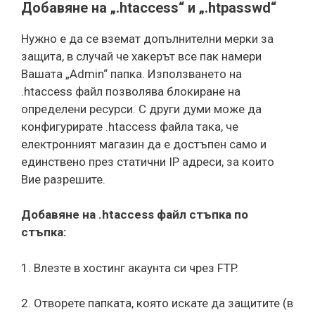
Добавяне на „.htaccess“ и „.htpasswd“
Нужно е да се вземат допълнителни мерки за
защита, в случай че хакерът все пак намери
Вашата „Admin“ папка. Използването на
.htaccess файл позволява блокиране на
определени ресурси. С други думи може да
конфигурирате .htaccess файла така, че
електронният магазин да е достъпен само и
единствено през статични IP адреси, за които
Вие разрешите.
Добавяне на .htaccess файл стъпка по
стъпка:
1. Влезте в хостинг акаунта си чрез FTP.
2. Отворете папката, която искате да защитите (в