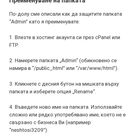
Преименуване на папката
По-долу сме описали как да защитите папката
“Admin” като я преименувате:
1. Влезте в хостинг акаунта си през cPanel или
FTP.
2. Намерете папката „Admin“ (обикновено се
намира в “/public_html” или “/var/www/html”).
3. Кликнете с десния бутон на мишката върху
папката и изберете опция „Rename“.
4. Въведете ново име на папката. Използвайте
сложно или рядко употребявано име, което не е
свързано с бизнеса Ви (например:
“neshtosi3209”).