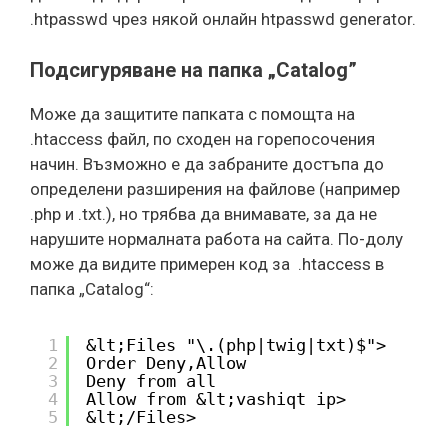
.htpasswd чрез някой онлайн htpasswd generator.
Подсигуряване на папка „Catalog”
Може да защитите папката с помощта на
.htaccess файл, по сходен на горепосочения
начин. Възможно е да забраните достъпа до
определени разширения на файлове (например
.php и .txt.), но трябва да внимавате, за да не
нарушите нормалната работа на сайта. По-долу
може да видите примерен код за .htaccess в
папка „Catalog“:
1
&lt;Files "\.(php|twig|txt)$">
2
Order Deny,Allow
3
Deny from all
4
Allow from &lt;vashiqt ip>
5
&lt;/Files>