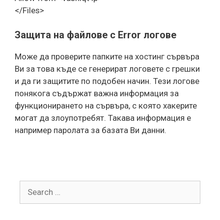
</Files>
Защита на файлове с Error логове
Може да проверите папките на хостинг сървъра
Ви за това къде се генерират логовете с грешки
и да ги защитите по подобен начин. Тези логове
понякога съдържат важна информация за
функционирането на сървъра, с която хакерите
могат да злоупотребят. Такава информация е
например паролата за базата Ви данни.
Search
for: