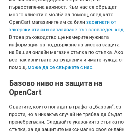
първостепенна важност. Към нас се обръщат
много клиенти с молба за помощ, след като
OpenCart магазините им са били
засегнати от
хакерски атаки и заразяване със зловреден код.
В това ръководство ще намерите нужната
информация за поддържане на висока защита
на Вашия онлайн магазин стъпка по стъпка. Ако
все пак изпитвате затруднения и имате нужда от
помощ,
може да се свържете с нас.
Базово ниво на защита на
OpenCart
Съветите, които попадат в графата „базови“, са
прости, но в никакъв случай не трябва да бъдат
пренебрегвани. Следвайте указанията стъпка по
стъпка, за да защитите максимално своя онлайн