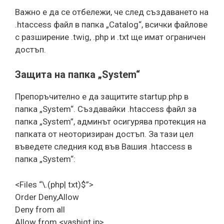
Важно е да се отбележи, че след създаването на
.htaccess файл в папка „Catalog“, всички файлове
с разширение .twig, .php и .txt ще имат ограничен
достъп.
Защита на папка „System“
Препоръчително е да защитите startup.php в
папка „System“. Създавайки .htaccess файл за
папка „System”, админът осигурява протекция на
папката от неоторизиран достъп. За тази цел
въведете следния код във Вашия .htaccess в
папка „System“:
<Files “\.(php| txt)$”>
Order Deny,Allow
Deny from all
Allow from <vashiqt ip>