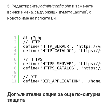
5. Редактирайте
/admin/config.php
и заменете
всички имена, съдържащи думата „admin“, с
новото име на папката Ви.
1
&lt;?php
2
// HTTP
3
define('HTTP_SERVER', '
https://vash
4
define('HTTP_CATALOG', '
https://vas
5
6
// HTTPS
7
define('HTTPS_SERVER', '
https://vas
8
define('HTTPS_CATALOG', '
https://va
9
10
// DIR
11
define('DIR_APPLICATION', '/home/va
Допълнителна опция за още по-сигурна
защита