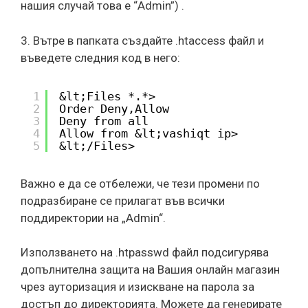
нашия случай това е “Admin”) .
3. Вътре в папката създайте .htaccess файл и
въведете следния код в него:
1
&lt;Files *.*>
2
Order Deny,Allow
3
Deny from all
4
Allow from &lt;vashiqt ip>
5
&lt;/Files>
Важно е да се отбележи, че тези промени по
подразбиране се прилагат във всички
поддиректории на „Admin“.
Използването на .htpasswd файл подсигурява
допълнителна защита на Вашия онлайн магазин
чрез ауторизация и изискване на парола за
достъп до директорията. Можете да генерирате