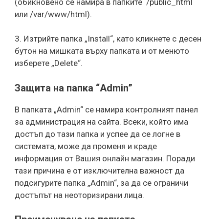
(обикновено се намира в папките /public_html
или /var/www/html).
3. Изтрийте папка „Install“, като кликнете с десен
бутон на мишката върху папката и от менюто
изберете „Delete“.
Защита на папка “Admin”
В папката „Admin“ се намира контролният панел
за администрация на сайта. Всеки, който има
достъп до тази папка и успее да се логне в
системата, може да променя и краде
информация от Вашия онлайн магазин. Поради
тази причина е от изключителна важност да
подсигурите папка „Admin“, за да се ограничи
достъпът на неоторизирани лица.