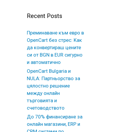
Recent Posts
Преминаване към евро в
OpenCart без стрес: Kак
да конвертираш цените
си от BGN в EUR сигурно
и автоматично
OpenCart Bulgaria и
NULA: Партньорство за
цялостно решение
между онлайн
търговията и
счетоводството
До 70% финансиране за
онлайн магазини, ERP и
CRM системи по