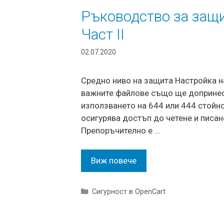
Ръководство за защи
Част II
02.07.2020
Средно ниво на защита Настройка н
важните файлове също ще допринесе
използването на 644 или 444 стойно
осигурява достъп до четене и писан
Препоръчително е …
Виж повече
Categories
Сигурност в OpenCart